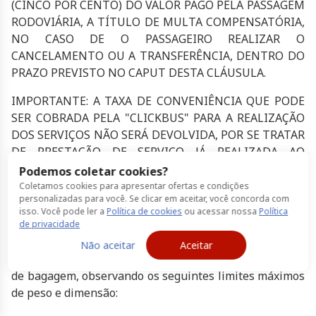
(CINCO POR CENTO) DO VALOR PAGO PELA PASSAGEM
RODOVIÁRIA, A TÍTULO DE MULTA COMPENSATÓRIA,
NO CASO DE O PASSAGEIRO REALIZAR O
CANCELAMENTO OU A TRANSFERÊNCIA, DENTRO DO
PRAZO PREVISTO NO CAPUT DESTA CLÁUSULA.
IMPORTANTE: A TAXA DE CONVENIÊNCIA QUE PODE
SER COBRADA PELA "CLICKBUS" PARA A REALIZAÇÃO
DOS SERVIÇOS NÃO SERÁ DEVOLVIDA, POR SE TRATAR
DE PRESTAÇÃO DE SERVIÇO JÁ REALIZADA AO
"CLIENTE".
Podemos coletar cookies?
Coletamos cookies para apresentar ofertas e condições
15. DO TRANSPORTE DE BAGAGENS:
personalizadas para você. Se clicar em aceitar, você concorda com
isso. Você pode ler a
Política de cookies
ou acessar nossa
Política
15.1. A vista do disposto no artigo 70 e seguintes do
de privacidade
Decreto 2521/98, o preço da passagem abrange, a
Não aceitar
Aceitar
título de franquia, o transporte obrigatório e gratuito
de bagagem, observando os seguintes limites máximos
de peso e dimensão: