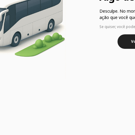
Desculpe. No mo
ação que você que
Se quiser, você pod
Vo